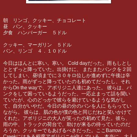
朝 リンゴ、クッキー、チョコレート
昼 パン、クッキー
夕食 ハンバーガー ５ドル
クッキー、マーガリン ５ドル
パン、リンゴ ４．１０ドル
今日はほんとに寒い。寒い。 Cold dayだった。雨もしとし
ととずっと降っていた。出掛けに、 またまたパンクを２回
してしまい、昼頃までに３０キロ位しか進めずに午後は辛
かった。雨がずっと降っていたのも初めてだったし、それ
からOn the wayで、アボリジニ人達にあった。 彼らは、パ
ンクをして困っているようだった。一応止まって話を聞い
ていたが、心のどっかで彼らを避けているような気がし
て、自分がいやだ。今日の昼の分のパンを人に もらってい
ながら。 彼らは、肌の色が僕の色と同じだねと笑いかけて
くれた。アボリジニの大人が笑ったの初めて見た。彼ら、
雨の中、トラックの荷台で、助けが来るの待っていたのだ
ろうか。クッキーでもあげるべきだった。ここBarrow
Creekにはある程度アボリジニが住んでいる。本当に、大人