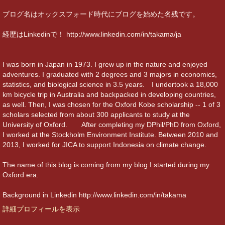
ブログ名はオックスフォード時代にブログを始めた名残です。
経歴はLinkedinで！ http://www.linkedin.com/in/takama/ja
I was born in Japan in 1973. I grew up in the nature and enjoyed
adventures. I graduated with 2 degrees and 3 majors in economics,
statistics, and biological science in 3.5 years. I undertook a 18,000
km bicycle trip in Australia and backpacked in developing countries,
as well. Then, I was chosen for the Oxford Kobe scholarship -- 1 of 3
scholars selected from about 300 applicants to study at the
University of Oxford. After completing my DPhil/PhD from Oxford,
I worked at the Stockholm Environment Institute. Between 2010 and
2013, I worked for JICA to support Indonesia on climate change.
The name of this blog is coming from my blog I started during my
Oxford era.
Background in Linkedin http://www.linkedin.com/in/takama
詳細プロフィールを表示