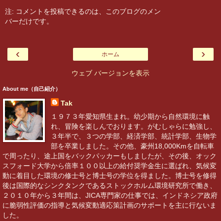
注: コメントを投稿できるのは、このブログのメン
バーだけです。
‹
›
ホーム
ウェブ バージョンを表示
About me（自己紹介）
Tak
１９７３年愛知県生まれ。幼少期から自然環境に触
れ、冒険を楽しんでおります。がむしゃらに勉強し、
３年半で、３つの学部、経済学部、統計学部、生物学
部を卒業しました。その他、豪州18,000Kmを自転車
で周ったり、途上国をバックパッカーもしましたが、その後、オック
スフォード大学から倍率１００以上の給付奨学金生に選ばれ、気候変
動に着目した環境の修士号と博士号の学位を得ました。博士号を修得
後は国際的なシンクタンクであるストックホルム環境研究所で働き、
２０１０年から３年間は、JICA専門家の仕事では、インドネシア政府
に脆弱性評価の指導と気候変動適応策計画のサポートを主に行ないま
した。