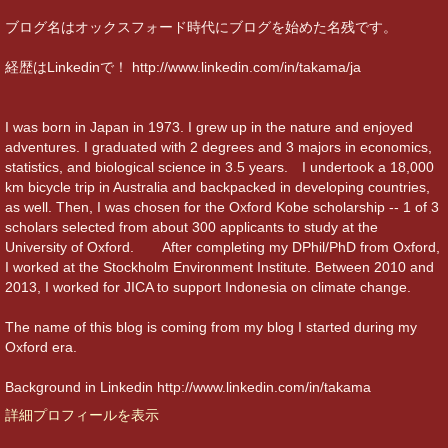
ブログ名はオックスフォード時代にブログを始めた名残です。
経歴はLinkedinで！ http://www.linkedin.com/in/takama/ja
I was born in Japan in 1973. I grew up in the nature and enjoyed
adventures. I graduated with 2 degrees and 3 majors in economics,
statistics, and biological science in 3.5 years. I undertook a 18,000
km bicycle trip in Australia and backpacked in developing countries,
as well. Then, I was chosen for the Oxford Kobe scholarship -- 1 of 3
scholars selected from about 300 applicants to study at the
University of Oxford. After completing my DPhil/PhD from Oxford,
I worked at the Stockholm Environment Institute. Between 2010 and
2013, I worked for JICA to support Indonesia on climate change.
The name of this blog is coming from my blog I started during my
Oxford era.
Background in Linkedin http://www.linkedin.com/in/takama
詳細プロフィールを表示