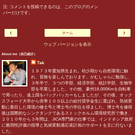
注: コメントを投稿できるのは、このブログのメン
バーだけです。
‹
›
ホーム
ウェブ バージョンを表示
About me（自己紹介）
Tak
１９７３年愛知県生まれ。幼少期から自然環境に触
れ、冒険を楽しんでおります。がむしゃらに勉強し、
３年半で、３つの学部、経済学部、統計学部、生物学
部を卒業しました。その他、豪州18,000Kmを自転車
で周ったり、途上国をバックパッカーもしましたが、その後、オック
スフォード大学から倍率１００以上の給付奨学金生に選ばれ、気候変
動に着目した環境の修士号と博士号の学位を得ました。博士号を修得
後は国際的なシンクタンクであるストックホルム環境研究所で働き、
２０１０年から３年間は、JICA専門家の仕事では、インドネシア政府
に脆弱性評価の指導と気候変動適応策計画のサポートを主に行ないま
した。