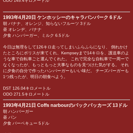
ODO 145.4キロメートル
1993年4月20日 ケンホッシーのキャラバンパーク 6ドル
朝 バナナ、オレンジ、知らないフルーツ 3ドル
昼 オレンヂ、バナナ
夕食 ハンバーガー、ミルク 6.5ドル
今日は無理をして126キロ走ってしまいふらふらになり、 倒れかけ
たところにポリスが来てくれ、Kempseyまで14キロを、護送車のよ
うな車で自転車ごと運んでくれた。 これで完全な自転車で一周ーで
なくなったが、もっともっと大事なものを見つけた気がする。 それ
に夕食の自分で作ったハンバーガーもいい味だ。 チーズバーガーも
1つ残ったが、明日の朝食べよう。
DST 126.04キロメートル
ODO 271.5キロメートル
1993年4月21日 Coffs narbourのバックパッカーズ 13ドル
朝 ハンバーガー
昼 パン
夕食 バーベキュー 5ドル