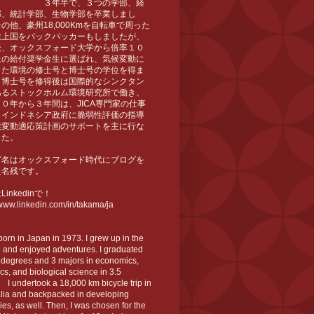
３年半で、３つの学部、経
部、統計学部、生物学部を卒業しまし
の他、豪州18,000Kmを自転車で周った
途上国をバックパッカーもしましたが、
後、オックスフォード大学から倍率１０
上の給付奨学金生に選ばれ、気候変動に
した環境の修士号と博士号の学位を得ま
。博士号を修得後は国際的なシンクタン
あるストックホルム環境研究所で働き、
０年から３年間は、JICA専門家の仕事
、インドネシア政府に脆弱性評価の指導
候変動適応策計画のサポートを主に行な
した。
グ名はオックスフォード時代にブログを
た名残です。
inkedinで！
/www.linkedin.com/in/takama/ja
born in Japan in 1973. I grew up in the
 and enjoyed adventures. I graduated
 degrees and 3 majors in economics,
tics, and biological science in 3.5
 I undertook a 18,000 km bicycle trip in
alia and backpacked in developing
ies, as well. Then, I was chosen for the