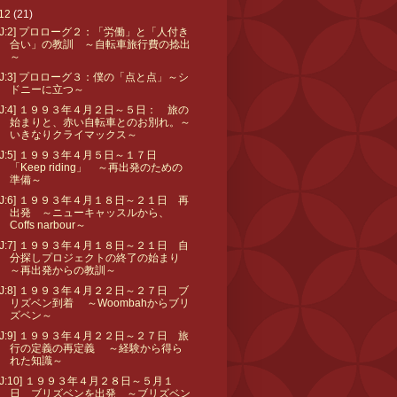
12
(21)
[J:2] プロローグ２：「労働」と「人付き
合い」の教訓 ～自転車旅行費の捻出
～
[J:3] プロローグ３：僕の「点と点」～シ
ドニーに立つ～
[J:4] １９９３年４月２日～５日： 旅の
始まりと、赤い自転車とのお別れ。～
いきなりクライマックス～
[J:5] １９９３年４月５日～１７日
「Keep riding」 ～再出発のための
準備～
[J:6] １９９３年４月１８日～２１日 再
出発 ～ニューキャッスルから、
Coffs narbour～
[J:7] １９９３年４月１８日～２１日 自
分探しプロジェクトの終了の始まり
～再出発からの教訓～
[J:8] １９９３年４月２２日～２７日 ブ
リズベン到着 ～Woombahからブリ
ズベン～
[J:9] １９９３年４月２２日～２７日 旅
行の定義の再定義 ～経験から得ら
れた知識～
[J:10] １９９３年４月２８日～５月１
日 ブリズベンを出発 ～ブリズベン