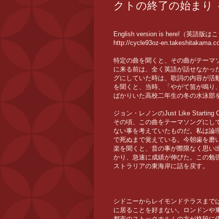
クトの終了の始まり
English version is here!（英語版
http://cycle93oz-en.takeshitakama.co
特定の曲を聞くと、その曲がテーマ
に来る前は、全く英語が話せなかっ
グにしていた時は、歌詞の内容が活動にそ
を聞くと、当時、「やがて笛が鳴り
ばかりいた高校二年生の冬の水泳部
ジョン・レノンのJust Like Sta
その頃、この曲をテーマソングにし
ない事を考えていたものだ。私は論
で死ぬまで覚えている。今朝歯を磨
楽を聞くと、昔の事が際限なく思い
かり、急速に成績が伸びた。この勉
ストラリアの東海岸に話を戻す。
シドニーからレイモンドテラスまで
に居ることを好まない。ロンドンや
都市のストックホルムの方が格段に