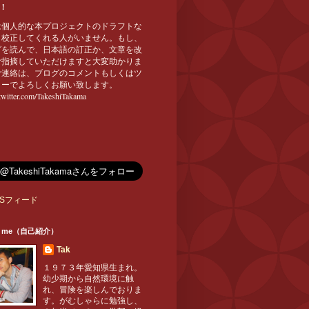
！
は個人的な本プロジェクトのドラフトな
、校正してくれる人がいません。もし、
グを読んで、日本語の訂正か、文章を改
ご指摘していただけますと大変助かりま
ご連絡は、ブログのコメントもしくはツ
ターでよろしくお願い致します。
/twitter.com/TakeshiTakama
t me（自己紹介）
Tak
１９７３年愛知県生まれ。
幼少期から自然環境に触
れ、冒険を楽しんでおりま
す。がむしゃらに勉強し、