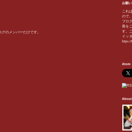
お願い
これ
ので
ブロ
善を
す。
ブログのメンバーだけです。
イッ
https:/
Atom
Abou