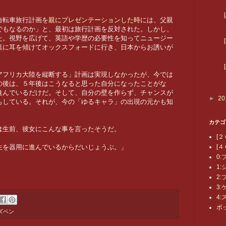
自転車旅行計画を
親にプレゼンテーションした時
には、父親
でもなるのか」と、最初は旅行計画を反対された。しかし、
た。視野を広げて、英語や学歴の必要性を知ってニュージー
葉に耳を傾けてオックスフォードに行き、日本からお誘いが
アフリカ大陸を縦断する」計画は実現しなかったが、今では
の後は、５年後はこうなると思った自分になったことがな
進んでいるだけだ。そして、自分の壁を作らず、チャンスが
►
20
もしている。それが、今の「ゆるキャラ」の出現の元かも知
カテゴ
は生前、彼女にこんな事を言ったそうだ。
[２
[４
生を器用に進んでいるからだいじょうぶ。」
0
1
2
3
4
ボ
ズベン