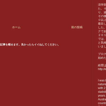
済学
た。そ
り、
その
０以
着目
ホーム
前の投稿
した
クで
２０１
では
と気
他の記事を載せます。良かったらイイねしてください。
いま
ブロ
始め
経歴はL
http:/
I was 
nature
with 2
statis
years.
Austr
countr