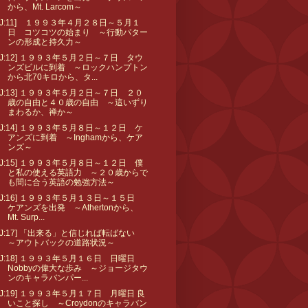
から、Mt. Larcom～
[J:11] １９９３年４月２８日～５月１
日 コツコツの始まり ～行動パター
ンの形成と持久力～
[J:12] １９９３年５月２日～７日 タウ
ンズビルに到着 ～ロックハンプトン
から北70キロから、タ...
[J:13] １９９３年５月２日～７日 ２０
歳の自由と４０歳の自由 ～這いずり
まわるか、禅か～
[J:14] １９９３年５月８日～１２日 ケ
アンズに到着 ～Inghamから、ケア
ンズ～
[J:15] １９９３年５月８日～１２日 僕
と私の使える英語力 ～２０歳からで
も間に合う英語の勉強方法～
[J:16] １９９３年５月１３日～１５日
ケアンズを出発 ～Athertonから、
Mt. Surp...
[J:17] 「出来る」と信じれば転ばない
～アウトバックの道路状況～
[J:18] １９９３年５月１６日 日曜日
Nobbyの偉大な歩み ～ジョージタウ
ンのキャラバンパー...
[J:19] １９９３年５月１７日 月曜日 良
いこと探し ～Croydonのキャラバン