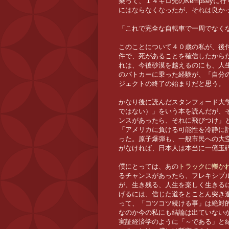
乗って、１４キロ先のKempsey
にはならなくなったが、それは良か
「これで完全な自転車で一周でなく
このことについて４０歳の私が、後
件で、死があることを確信したから
れは、今後砂漠を越えるのにも、人
のパトカーに乗った経験が、「自分
ジェクトの終了の始まりだと思う。
かなり後に読んだスタンフォード大学のK
ではない）」をいう本を読んだが、
ンスがあったら、それに飛びつけ」
「アメリカに負ける可能性を冷静に
った。原子爆弾も、一般市民への大
がなければ、日本人は本当に一億玉
僕にとっては、あの
トラックに轢か
るチャンスがあったら、フレキシブ
が、生き残る、人生を楽しく生きる
げるには、信じた道をとことん突き
って、「コツコツ続ける事」は絶対
なのか今の私にも結論は出ていない
実証経済学のように「～である」と