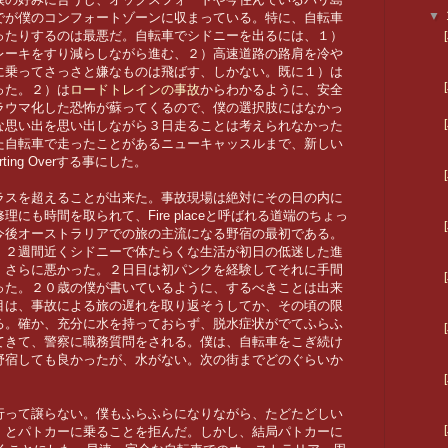
▼
でが僕のコンフォートゾーンに収まっている。特に、自転車
ったりするのは最悪だ。自転車でシドニーを出るには、１）
レーキをすり減らしながら進む、２）高速道路の路肩を冷や
に乗ってさっさと嫌なものは飛ばす、しかない。既に１）は
った。２）は
ロードトレインの事故
からわかるように、安全
ラウマ化した恐怖が蘇ってくるので、僕の選択肢にはなかっ
な思い出を思い出しながら３日走ることは考えられなかった
た自転車で走ったことがあるニューキャッスルまで、新しい
ing Overする事にした。
ラスを超えることが出来た。事故現場は絶対にその日の内に
にも時間を取られて、Fire placeと呼ばれる道端のちょっ
今後オーストラリアでの旅の主流になる野宿の最初である。
、２週間近くシドニーで体たらくな生活が初日の低迷した進
、さらに悪かった。２日目は初パンクを経験してそれに手間
った。２０歳の僕が書いているように、するべきことは出来
目は、事故による旅の遅れを取り返そうしてか、その頃の限
る。確か、充分に水を持っておらず、脱水症状がでてふらふ
てきて、警察に職務質問をされる。僕は、自転車をこぎ続け
野宿しても良かったが、水がない。次の街までどのぐらいか
。
行って譲らない。僕もふらふらになりながら、たどたどしい
」とパトカーに乗ることを拒んだ。しかし、結局パトカーに