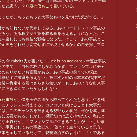
に行くことにした。早速、完全な自転車でのオーストラリア一周
ったと思う。
２０歳の僕もこう書いている
。
なったが、もっともっと大事なものを見つけた気がする。」
付かも知れないが代弁してみる。あのロードトレイン事故の
だろう。ある程度安全策を取る事を考えるようになった。こ
生を楽しむにも有益な戦略になった。そして、あの事故とこ
の企画をどれだけ妥協せずに実現させるか」の自分探しプロ
rumboltz氏が書いた「
Luck is no accident
（幸運は事故
その中で、「自分の枠にしがみつかず、フレキシブルにチャ
とのありがたいお言葉がある。あの事故の前までの僕は、
計算せずに撤退を考えない」第二次大戦の日本軍の指揮官だ
空襲を肯定する気はさらさら無いが、もしあのような出来事
砕に突き進んでいたかもしれない。
れた事故
が、僕を玉砕の道から救ってくれたと思う。生き残
ルにチャンスを捕まえる。コツコツと続けることも大事だ
には、このチャンスを捕まえる視野も大事だ。何かを成し遂
進む必要がある。しかし、視野だけは広く持ちたい。私にと
的な正義だが、「フレキシブルに生きること」が、正しい事
が、事実としてあの事故以来、僕はそう生きていると思う。
結果を示しているだけで、規範経済学のように、「～である