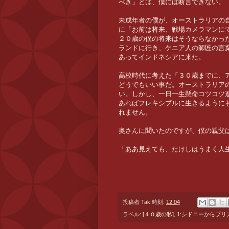
べき」とは、僕には断言できない。
未成年者の僕が、オーストラリアの
に「お前は将来、戦場カメラマンに
２０歳の僕の将来はそうならなかっ
ランドに行き、ケニア人の師匠の言
あってインドネシアに来た。
高校時代に考えた「３０歳までに、
どうでもいい事だ。オーストラリア
い。しかし、一日一生懸命コツコツ
あればフレキシブルに生きるように
れません。
奥さんに聞いたのですが、僕の親父
「ああ見えても、たけしはうまく人
投稿者
Tak
時刻:
12:04
ラベル:
[４０歳の私]
,
1:シドニーからブリ