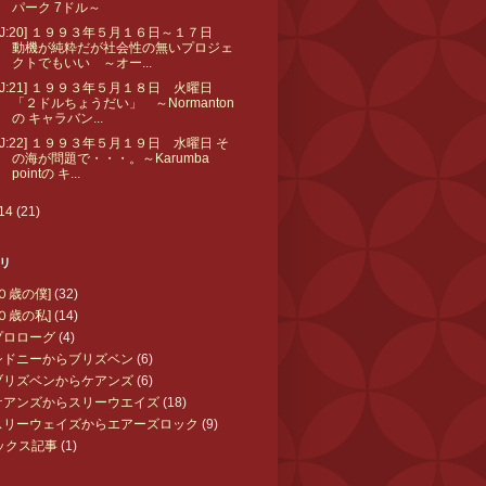
パーク 7ドル～
[J:20] １９９３年５月１６日～１７日
動機が純粋だが社会性の無いプロジェ
クトでもいい ～オー...
[J:21] １９９３年５月１８日 火曜日
「２ドルちょうだい」 ～Normanton
の キャラバン...
[J:22] １９９３年５月１９日 水曜日 そ
の海が問題で・・・。～Karumba
pointの キ...
14
(21)
リ
０歳の僕]
(32)
０歳の私]
(14)
:プロローグ
(4)
:シドニーからブリズベン
(6)
:ブリズベンからケアンズ
(6)
:ケアンズからスリーウエイズ
(18)
:スリーウェイズからエアーズロック
(9)
ックス記事
(1)