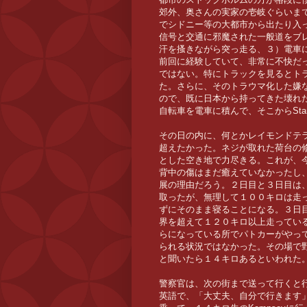
郊外、奥さんの実家の壱岐ぐらいま
でシドニー等の大都市から出たり入
信号と交通に邪魔された一般道をブ
汗を搔きながら突っ走る、３）電車
前回に経験していて、非常に不快だ
ではない。特にトラックを見るとト
た。さらに、そのトラウマ化した嫌
ので、既に日本から持ってきた壊れ
自転車を電車に積んで、そこからStart
その日の内に、何とかレイモンドテ
超えたかった。ネジが取れた荷台の修理
とした空き地で力尽きる。これが、
背中の傷はまだ癒えていなかったし
展の理由だろう。２日目と３日目は
取ったが、無理して１００キロは走
ずにそのまま寝ることになる。３日
界を超えて１２０キロ以上走ってい
らになっている所でパトカーがやっ
られる状況ではなかった。その場で
と聞いたら１４キロあるといわれた
警察官は、次の街まで送って行くと
英語で、「大丈夫、自分で行きます