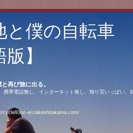
地と僕の自転車
語版】
僕と再び旅に出る。
00キロ、携帯電話無し、インターネット無し、独り言いっぱい
://cycle93oz-en.takeshitakama.com/