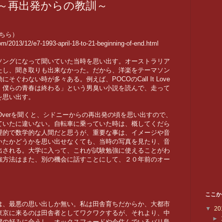
 ～再出発からの教訓～
はこちら）
m/2013/12/e7-1993-april-18-to-21-beginning-of-end.html
ソングになって聞いていた当時を思い出す。オーストラリア
たし、聞き取りも出来なかった。だから、洋楽をテーマソン
ぐわない時が多々ある。例えば、POCOのCall It Love
、僕らの青春は終わる」という男臭い小説を読んで、走って
を思い出す。
rting Overを聞くと、シドニーからの再出発の頃を思い出すので、
ていたに違いない。自転車に乗っていた時は、概してくだら
理的で数学的な人間だと思うが、重要な事は、イメージや音
いたかどうかを思い出せなくても、当時の写真を見たり、音
出される。大学に入って、これが試験勉強に使えることがわ
強方法はまた、別の機会に話すことにして、２０年前のオー
ここか
は、最悪の思い出しか無い。私は田舎育ちだからか、大都市
▼
20
東京に来るのは田舎者としてワクワクするが、それより、中
►
僕の好みに合うし、オックスフォードや今住んでいるバリ島